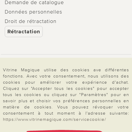
Demande de catalogue
Données personnelles
Droit de rétractation
Rétractation
Paiement & Livraison
Vitrine Magique utilise des cookies ave différentes
fonctions. Avec votre consentement, nous utilisons des
cookies pour améliorer votre expérience d'achat.
À propos de nous
Cliquez sur "Accepter tous les cookies" pour accepter
tous les cookies ou cliquez sur "Paramètres" pour en
savoir plus et choisir vos préférences personnelles en
matière de cookies. Vous pouvez révoquer votre
Besoin d'aide?
consentement à tout moment à l'adresse suivante:
https://www.vitrinemagique.com/servicecookie/
Mentions légales
|
CGV
|
Données & liberté
|
Vie privée & cookies