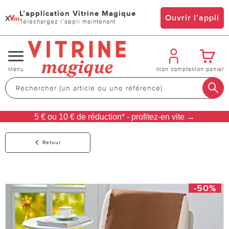
L’application Vitrine Magique
x
Ouvrir l’appli
Téléchargez l’appli maintenant
Changer
Menu
Mon compte
Mon panier
de
navigation
5 € ou 10 € de réduction* - profitez-en vite →
Retour
-50%