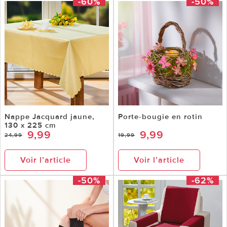
-60%
-50%
Nappe Jacquard jaune,
Porte-bougie en rotin
130 x 225 cm
9,99
9,99
24,99
19,99
Voir l’article
Voir l’article
-50%
-62%