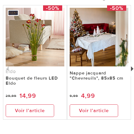
-50%
-50%
Eldo
Nappe jacquard
Bouquet de fleurs LED
"Chevreuils", 85x85 cm
Eldo
14,99
4,99
29,99
9,99
Voir l’article
Voir l’article