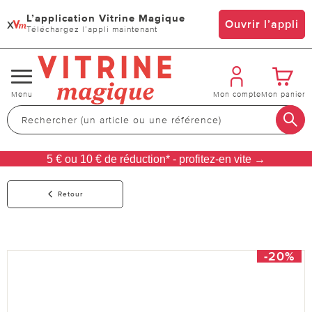
L’application Vitrine Magique
x
Ouvrir l’appli
Téléchargez l’appli maintenant
Changer
Menu
Mon compte
Mon panier
de
navigation
5 € ou 10 € de réduction* - profitez-en vite →
Retour
-20%