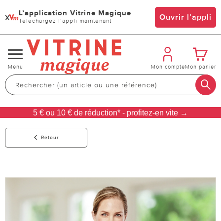
L’application Vitrine Magique
x
Ouvrir l’appli
Téléchargez l’appli maintenant
Changer
Menu
Mon compte
Mon panier
de
navigation
5 € ou 10 € de réduction* - profitez-en vite →
Retour