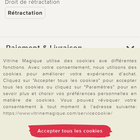
Droit de rétractation
Rétractation
Paiement & Livraison
Vitrine Magique utilise des cookies ave différentes
fonctions. Avec votre consentement, nous utilisons des
À propos de nous
cookies pour améliorer votre expérience d'achat.
Cliquez sur "Accepter tous les cookies" pour accepter
tous les cookies ou cliquez sur "Paramètres" pour en
Besoin d'aide?
savoir plus et choisir vos préférences personnelles en
matière de cookies. Vous pouvez révoquer votre
consentement à tout moment à l'adresse suivante:
https://www.vitrinemagique.com/servicecookie/
Mentions légales
|
CGV
|
Données & liberté
|
Vie privée & cookies
Prix en Euro, TVA légale incluse
©2026 Vitrine Magique
Accepter tous les cookies