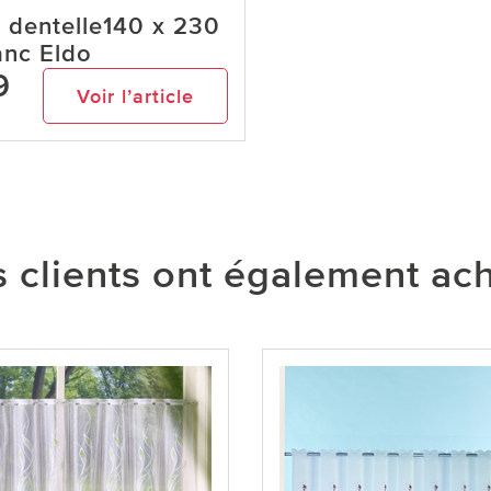
 dentelle140 x 230
anc Eldo
9
Voir l’article
 clients ont également ac