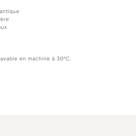
mantique
ière
aux
lavable en machine à 30°C.