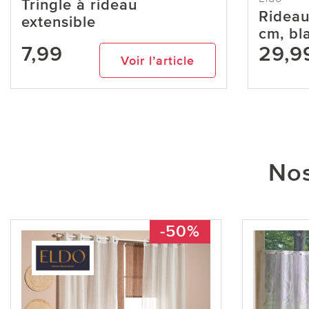
Tringle à rideau
Rideau
extensible
cm, bl
7,99
29,9
Voir l’article
Nos
-50%