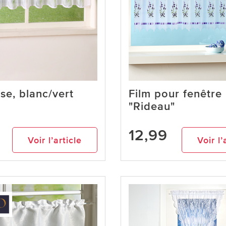
ise, blanc/vert
Film pour fenêtre
"Rideau"
12,99
Voir l’article
Voir l’