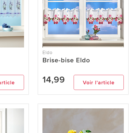
Eldo
Brise-bise Eldo
14,99
article
Voir l’article