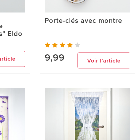
Porte-clés avec montre
e
es" Eldo
9,99
article
Voir l’article