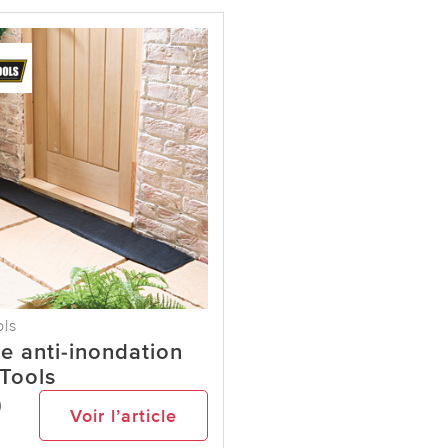
ols
re anti-inondation
 Tools
9
Voir l’article