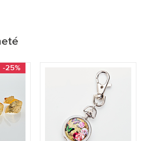
heté
-25%