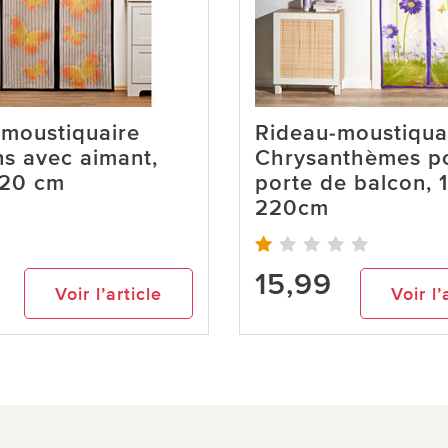
-moustiquaire
Rideau-moustiqua
ns avec aimant,
Chrysanthèmes p
220 cm
porte de balcon, 
220cm
15,99
Voir l’article
Voir l’