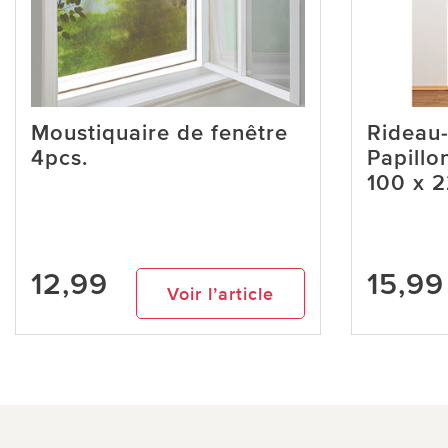
Moustiquaire de fenêtre
Rideau
4pcs.
Papillo
100 x 
12,99
15,99
Voir l’article