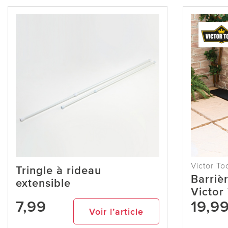
Victor To
Tringle à rideau
Barriè
extensible
Victor
7,99
19,9
Voir l’article