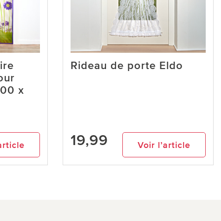
ire
Rideau de porte Eldo
our
100 x
19,99
article
Voir l’article