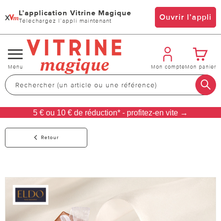
L’application Vitrine Magique
x
Ouvrir l’appli
Téléchargez l’appli maintenant
Changer
Menu
Mon compte
Mon panier
de
navigation
5 € ou 10 € de réduction* - profitez-en vite →
Retour