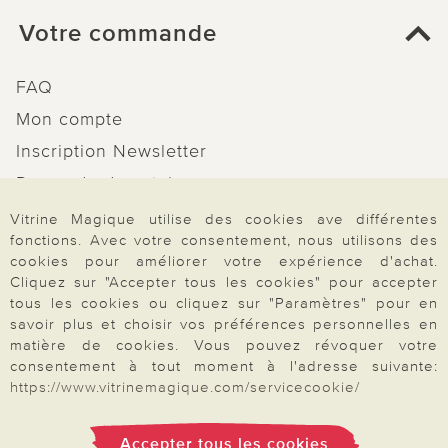
Votre commande
FAQ
Mon compte
Inscription Newsletter
Demande de catalogue
Données personnelles
Vitrine Magique utilise des cookies ave différentes
fonctions. Avec votre consentement, nous utilisons des
Droit de rétractation
cookies pour améliorer votre expérience d'achat.
Rétractation
Cliquez sur "Accepter tous les cookies" pour accepter
tous les cookies ou cliquez sur "Paramètres" pour en
savoir plus et choisir vos préférences personnelles en
matière de cookies. Vous pouvez révoquer votre
consentement à tout moment à l'adresse suivante:
https://www.vitrinemagique.com/servicecookie/
Paiement & Livraison
Accepter tous les cookies