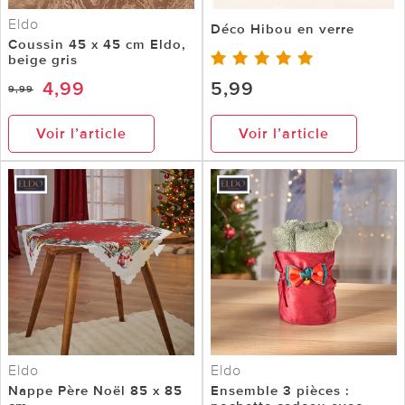
Eldo
Déco Hibou en verre
Coussin 45 x 45 cm Eldo,
beige gris
4,99
5,99
9,99
Voir l’article
Voir l’article
Eldo
Eldo
Nappe Père Noël 85 x 85
Ensemble 3 pièces :