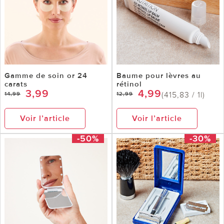
Gamme de soin or 24
Baume pour lèvres au
carats
rétinol
3,99
4,99
(415,83 / 1l)
14,99
12,99
Voir l’article
Voir l’article
-50%
-30%