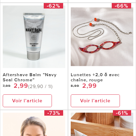
-62%
-66%
Aftershave Balm ”Navy
Lunettes +2,0 δ avec
Seal Chrome”
chaîne, rouge
2,99
2,99
(29,90 / 1l)
7,99
8,99
Voir l’article
Voir l’article
-73%
-61%