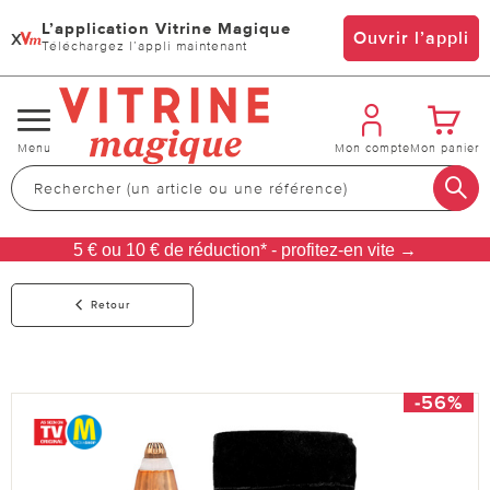
L’application Vitrine Magique
x
Ouvrir l’appli
Téléchargez l’appli maintenant
Changer
Menu
Mon compte
Mon panier
de
navigation
5 € ou 10 € de réduction* - profitez-en vite →
Retour
-56%