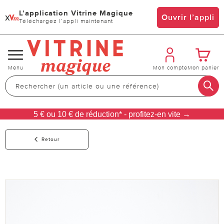
L’application Vitrine Magique
x
Ouvrir l’appli
Téléchargez l’appli maintenant
Changer
Menu
Mon compte
Mon panier
de
navigation
5 € ou 10 € de réduction* - profitez-en vite →
Retour