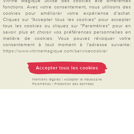
Vitrine Magique utilise des cookies ave différentes
Mon compte
fonctions. Avec votre consentement, nous utilisons des
Inscription Newsletter
cookies pour améliorer votre expérience d'achat.
Cliquez sur "Accepter tous les cookies" pour accepter
Demande de catalogue
tous les cookies ou cliquez sur "Paramètres" pour en
Données personnelles
savoir plus et choisir vos préférences personnelles en
matière de cookies. Vous pouvez révoquer votre
Droit de rétractation
consentement à tout moment à l'adresse suivante:
https://www.vitrinemagique.com/servicecookie/
Rétractation
Accepter tous les cookies
Mentions légales
|
Accepter le nécessaire
Paiement & Livraison
Paramètres
|
Protection des données
À propos de nous
Besoin d'aide?