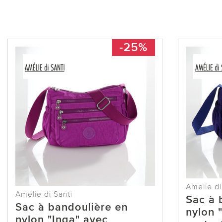
-25%
Amelie di
Amelie di Santi
Sac à 
Sac à bandoulière en
nylon 
nylon "Inga" avec