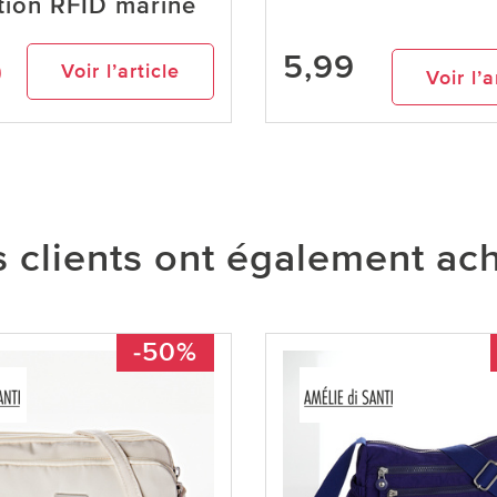
tion RFID marine
5,99
9
Voir l’article
Voir l’a
 clients ont également ac
-50%