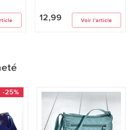
12,99
rticle
Voir l’article
heté
-25%