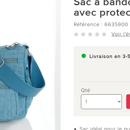
Sac à bando
avec protec
Référence :
6635900
Voir l'
Livraison en 3-
Qté
Sac idéal pour le qu