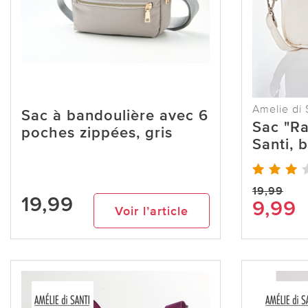
Amelie di 
Sac à bandoulière avec 6
Sac "Ra
poches zippées, gris
Santi, 
19,99
19,99
9,99
Voir l’article