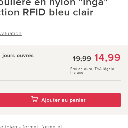
ulière en nylon "Inga"
tion RFID bleu clair
évaluation
14,99
5 jours ouvrés
19,99
Prix en euro, TVA légale
incluse
Ajouter au panier
otidien - format, forme et