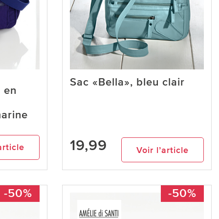
Sac «Bella», bleu clair
 en
marine
19,99
article
Voir l’article
-50%
-50%