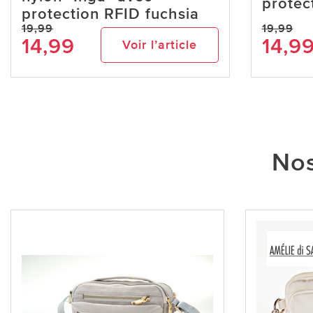
protec
protection RFID fuchsia
19,99
19,99
14,99
14,9
Voir l’article
Nos