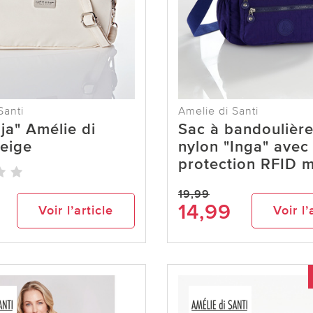
Santi
Amelie di Santi
ja" Amélie di
Sac à bandoulière
beige
nylon "Inga" avec
protection RFID 
19,99
14,99
Voir l’article
Voir l’