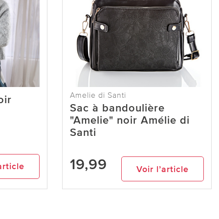
Amelie di Santi
oir
Sac à bandoulière
"Amelie" noir Amélie di
Santi
19,99
article
Voir l’article