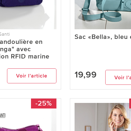
Santi
Sac «Bella», bleu 
andoulière en
Inga" avec
ion RFID marine
19,99
Voir l’article
Voir l’
-25%