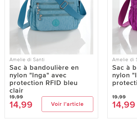
Amelie di Santi
Amelie di 
Sac à bandoulière en
Sac à b
nylon "Inga" avec
nylon "
protection RFID bleu
protect
clair
19,99
19,99
14,99
14,99
Voir l’article