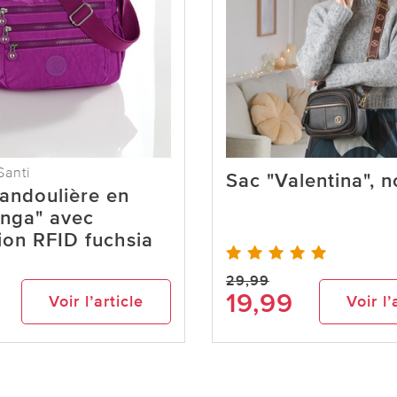
Santi
Sac "Valentina", n
andoulière en
Inga" avec
ion RFID fuchsia
29,99
19,99
Voir l’article
Voir l’