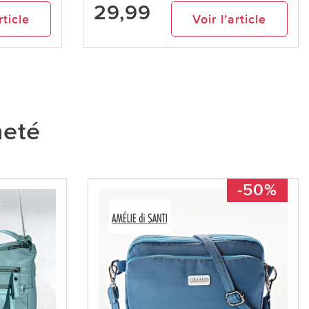
29,99
rticle
Voir l’article
heté
-50%