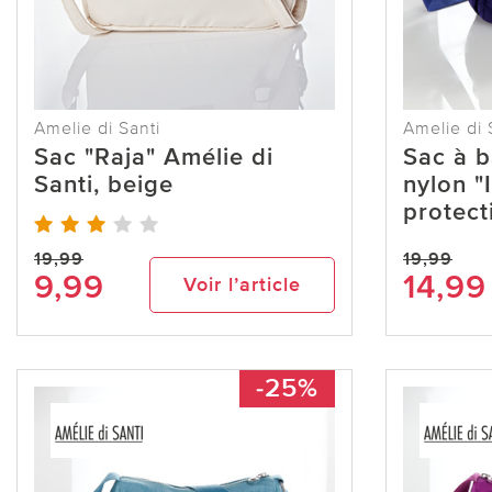
Amelie di Santi
Amelie di 
Sac "Raja" Amélie di
Sac à b
Santi, beige
nylon "
protect
19,99
19,99
9,99
14,99
Voir l’article
-25%