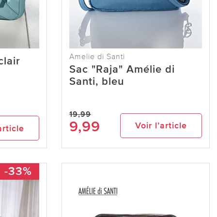
Amelie di Santi
clair
Sac "Raja" Amélie di
Santi, bleu
19,99
9,99
Voir l’article
article
-33%