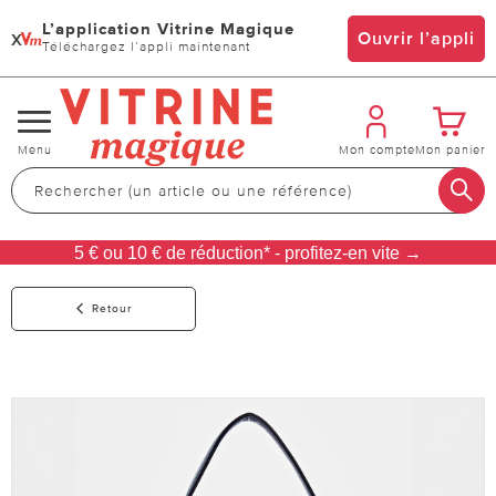
L’application Vitrine Magique
x
Ouvrir l’appli
Téléchargez l’appli maintenant
Changer
Menu
Mon compte
Mon panier
de
navigation
5 € ou 10 € de réduction* - profitez-en vite →
Retour