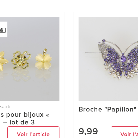
Santi
Broche "Papillon"
s pour bijoux «
» – lot de 3
9,99
Voir l’article
Voir l’