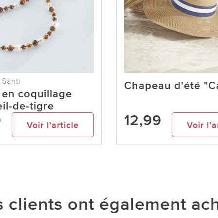
 Santi
Chapeau d'été "C
r en coquillage
il-de-tigre
9
12,99
Voir l’article
Voir l’a
 clients ont également ac