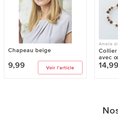
Amelie di
Chapeau beige
Collie
avec œ
9,99
14,9
Voir l’article
Nos