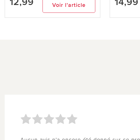
12,99
14,99
Voir l’article
Aucun avis n'a encore été donné sur ce pro