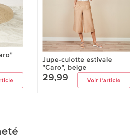
aro"
Jupe-culotte estivale
"Caro", beige
29,99
rticle
Voir l’article
heté