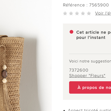
Référence :
7565900
Voir l'
Cet article ne p
pour l'instant
Voici notre suggestio
7372600
Shopper "Fleurs"
À propos de n
Aspect tricoté rusti