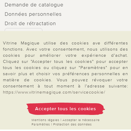
Demande de catalogue
Données personnelles
Droit de rétractation
Rétractation
Vitrine Magique utilise des cookies ave différentes
fonctions. Avec votre consentement, nous utilisons des
cookies pour améliorer votre expérience d'achat.
Cliquez sur "Accepter tous les cookies" pour accepter
Paiement & Livraison
tous les cookies ou cliquez sur "Paramètres" pour en
savoir plus et choisir vos préférences personnelles en
matière de cookies. Vous pouvez révoquer votre
consentement à tout moment à l'adresse suivante:
À propos de nous
https://www.vitrinemagique.com/servicecookie/
Accepter tous les cookies
Besoin d'aide?
Mentions légales
|
Accepter le nécessaire
Paramètres
|
Protection des données
Mentions légales
|
CGV
|
Données & liberté
|
Vie privée & cookies