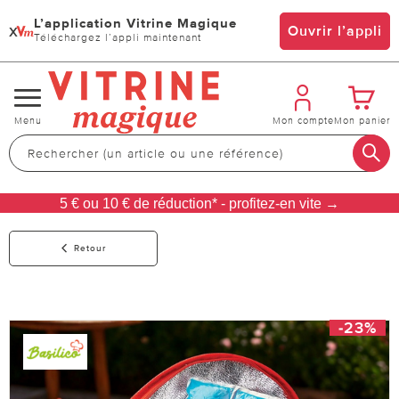
L’application Vitrine Magique
x
Ouvrir l’appli
Téléchargez l’appli maintenant
Changer
Menu
Mon compte
Mon panier
de
navigation
5 € ou 10 € de réduction* - profitez-en vite →
Retour
-23%