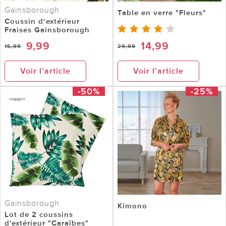
Gainsborough
Table en verre "Fleurs"
Coussin d‘extérieur
Fraises Gainsborough
9,99
14,99
15,99
29,99
Voir l’article
Voir l’article
-50%
-25%
Gainsborough
Kimono
Lot de 2 coussins
d'extérieur "Caraïbes"