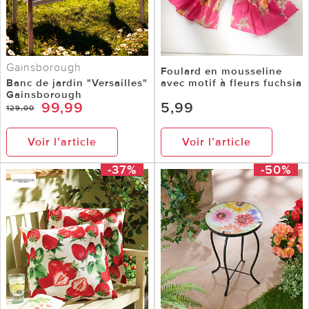
Gainsborough
Foulard en mousseline
Banc de jardin "Versailles"
avec motif à fleurs fuchsia
Gainsborough
99,99
5,99
129,00
Voir l’article
Voir l’article
-37%
-50%