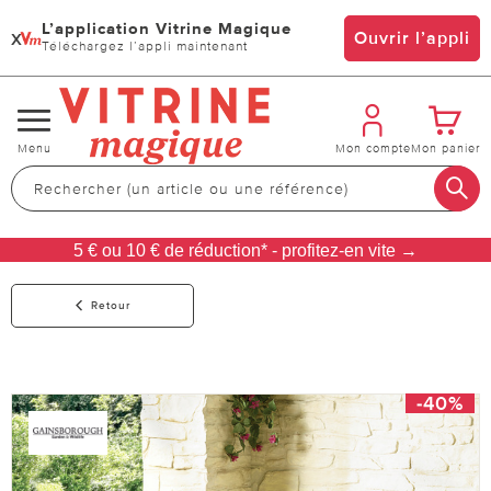
L’application Vitrine Magique
x
Ouvrir l’appli
Téléchargez l’appli maintenant
Changer
Menu
Mon compte
Mon panier
de
navigation
5 € ou 10 € de réduction* - profitez-en vite →
Retour
-40%