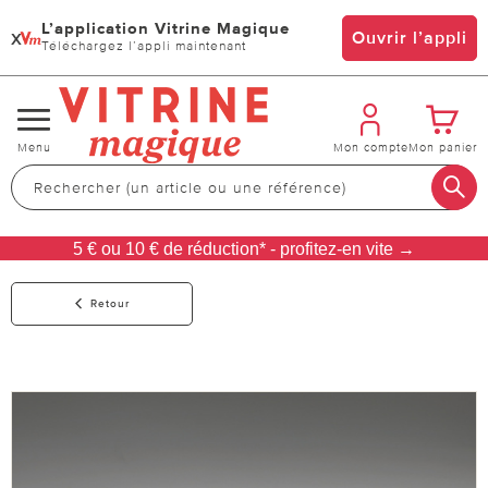
L’application Vitrine Magique
x
Ouvrir l’appli
Téléchargez l’appli maintenant
Changer
Menu
Mon compte
Mon panier
de
navigation
5 € ou 10 € de réduction* - profitez-en vite →
Retour