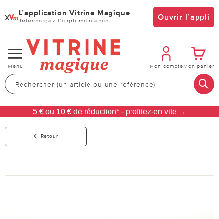
L’application Vitrine Magique
x
Ouvrir l’appli
Téléchargez l’appli maintenant
Changer
Menu
Mon compte
Mon panier
de
navigation
5 € ou 10 € de réduction* - profitez-en vite →
Retour