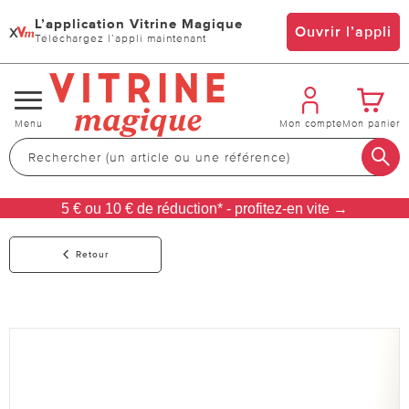
L’application Vitrine Magique
x
Ouvrir l’appli
Téléchargez l’appli maintenant
Changer
Menu
Mon compte
Mon panier
de
navigation
5 € ou 10 € de réduction* - profitez-en vite →
Retour