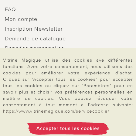
FAQ
Mon compte
Inscription Newsletter
Demande de catalogue
Données personnelles
Droit de rétractation
Vitrine Magique utilise des cookies ave différentes
fonctions. Avec votre consentement, nous utilisons des
Rétractation
cookies pour améliorer votre expérience d'achat.
Cliquez sur "Accepter tous les cookies" pour accepter
tous les cookies ou cliquez sur "Paramètres" pour en
savoir plus et choisir vos préférences personnelles en
matière de cookies. Vous pouvez révoquer votre
Paiement & Livraison
consentement à tout moment à l'adresse suivante:
https://www.vitrinemagique.com/servicecookie/
À propos de nous
Accepter tous les cookies