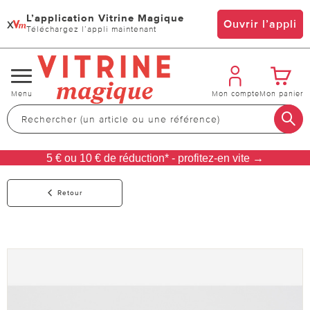
L’application Vitrine Magique
x
Ouvrir l’appli
Téléchargez l’appli maintenant
Changer
Menu
Mon compte
Mon panier
de
navigation
5 € ou 10 € de réduction* - profitez-en vite →
Retour