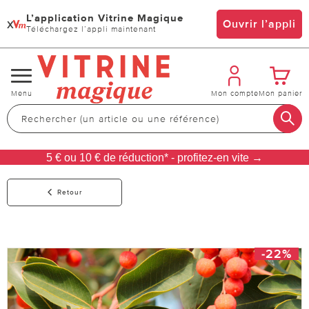
L’application Vitrine Magique
x
Ouvrir l’appli
Téléchargez l’appli maintenant
Changer
Menu
Mon compte
Mon panier
de
navigation
5 € ou 10 € de réduction* - profitez-en vite →
Retour
-22%