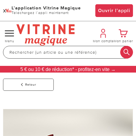
L’application Vitrine Magique
x
Ouvrir l’appli
Téléchargez l’appli maintenant
Changer
Menu
Mon compte
Mon panier
de
navigation
5 € ou 10 € de réduction* - profitez-en vite →
Retour