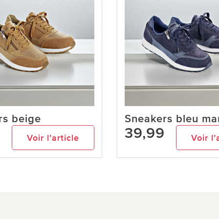
rs beige
Sneakers bleu ma
9
39,99
Voir l’article
Voir l’