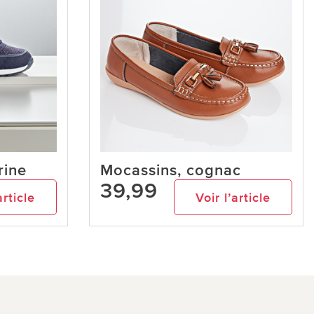
rine
Mocassins, cognac
39,99
article
Voir l’article