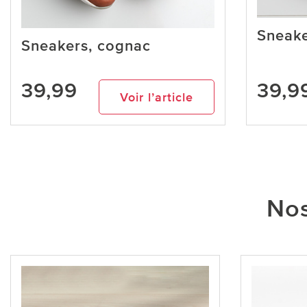
Sneake
Sneakers, cognac
39,99
39,9
Voir l’article
Nos