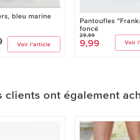
rs, bleu marine
Pantoufles "Franka
foncé
29,99
9
9,99
Voir l
Voir l’article
 clients ont également ac