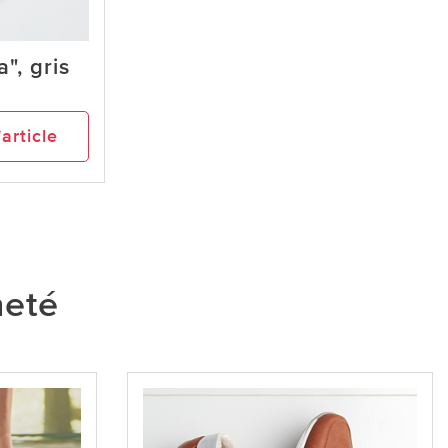
", gris
’article
heté