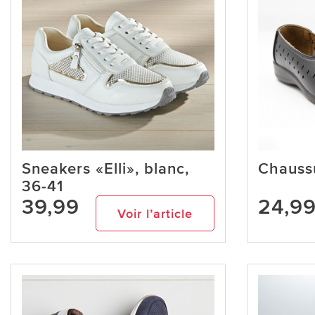
Sneakers «Elli», blanc,
Chaussu
36-41
39,99
24,9
Voir l’article