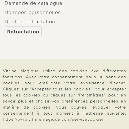
Demande de catalogue
Données personnelles
Droit de rétractation
Rétractation
Paiement & Livraison
Vitrine Magique utilise des cookies ave différentes
fonctions. Avec votre consentement, nous utilisons des
cookies pour améliorer votre expérience d'achat.
À propos de nous
Cliquez sur "Accepter tous les cookies" pour accepter
tous les cookies ou cliquez sur "Paramètres" pour en
savoir plus et choisir vos préférences personnelles en
Besoin d'aide?
matière de cookies. Vous pouvez révoquer votre
consentement à tout moment à l'adresse suivante:
https://www.vitrinemagique.com/servicecookie/
Mentions légales
|
CGV
|
Données & liberté
|
Vie privée & cookies