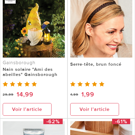
Gainsborough
Serre-tête, brun foncé
Nain solaire "Ami des
abeilles" Gainsborough
14,99
1,99
29,99
4,99
Voir l’article
Voir l’article
-62%
-61%