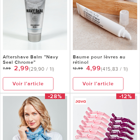
Aftershave Balm ”Navy
Baume pour lèvres au
Seal Chrome”
rétinol
2,99
4,99
(29,90 / 1l)
(415,83 / 1l)
7,99
12,99
Voir l’article
Voir l’article
-28%
-12%