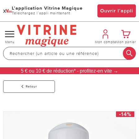
L’application Vitrine Magique
x
Ouvrir l’appli
Téléchargez l’appli maintenant
Changer
Menu
Mon compte
Mon panier
de
navigation
5 € ou 10 € de réduction* - profitez-en vite →
Retour
-14%