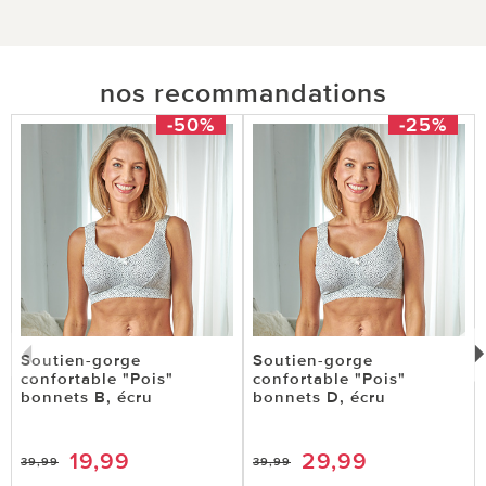
nos recommandations
-50%
-25%
Soutien-gorge
Soutien-gorge
confortable "Pois"
confortable "Pois"
bonnets B, écru
bonnets D, écru
19,99
29,99
39,99
39,99