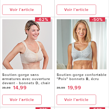
Voir l’article
Voir l’article
-62%
-50%
Soutien-gorge sans
Soutien-gorge confortable
armatures avec ouverture
"Pois" bonnets B, écru
devant - bonnets D, chair
14,99
19,99
39,99
39,99
Voir l’article
Voir l’article