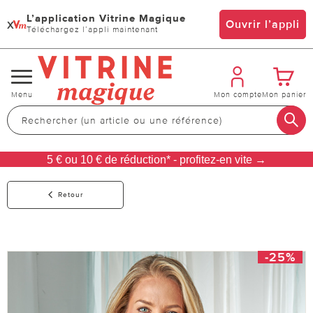
L’application Vitrine Magique
x
Ouvrir l’appli
Téléchargez l’appli maintenant
Changer
Menu
Mon compte
Mon panier
de
navigation
5 € ou 10 € de réduction* - profitez-en vite →
Retour
-25%