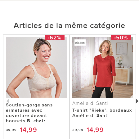
Articles de la même catégorie
-62%
-50%
Amelie di Santi
Soutien-gorge sans
armatures avec
T-shirt "Rieke", bordeaux
ouverture devant -
Amélie di Santi
bonnets B, chair
14,99
14,99
39,99
29,99