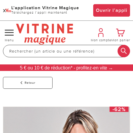
L’application Vitrine Magique
x
Ouvrir l’appli
Téléchargez l’appli maintenant
Changer
Menu
Mon compte
Mon panier
de
navigation
5 € ou 10 € de réduction* - profitez-en vite →
Retour
-62%