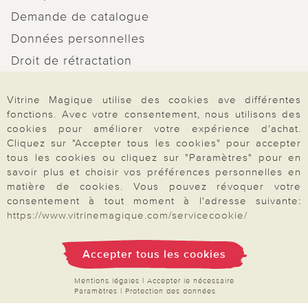
Demande de catalogue
Données personnelles
Droit de rétractation
Rétractation
Vitrine Magique utilise des cookies ave différentes
fonctions. Avec votre consentement, nous utilisons des
cookies pour améliorer votre expérience d'achat.
Cliquez sur "Accepter tous les cookies" pour accepter
tous les cookies ou cliquez sur "Paramètres" pour en
Paiement & Livraison
savoir plus et choisir vos préférences personnelles en
matière de cookies. Vous pouvez révoquer votre
consentement à tout moment à l'adresse suivante:
À propos de nous
https://www.vitrinemagique.com/servicecookie/
Accepter tous les cookies
Besoin d'aide?
Mentions légales
|
Accepter le nécessaire
Paramètres
|
Protection des données
Mentions légales
|
CGV
|
Données & liberté
|
Vie privée & cookies