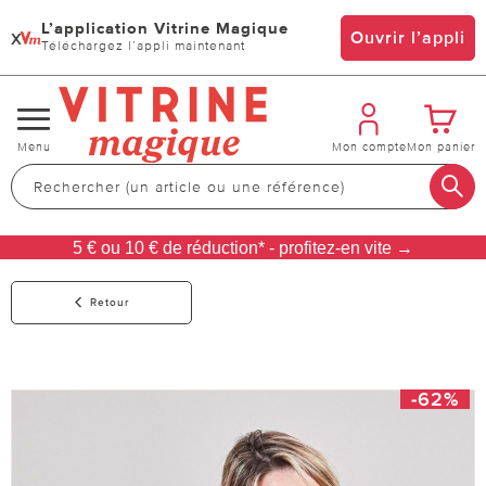
L’application Vitrine Magique
x
Ouvrir l’appli
Téléchargez l’appli maintenant
Changer
Menu
Mon compte
Mon panier
de
navigation
5 € ou 10 € de réduction* - profitez-en vite →
Retour
-62%