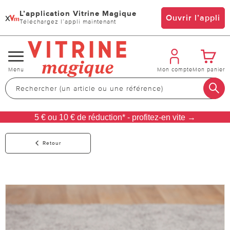
L’application Vitrine Magique
x
Ouvrir l’appli
Téléchargez l’appli maintenant
Changer
Menu
Mon compte
Mon panier
de
navigation
5 € ou 10 € de réduction* - profitez-en vite →
Retour