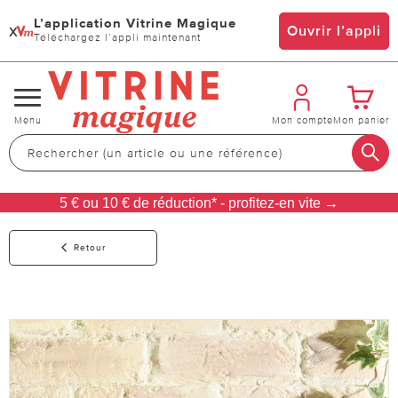
L’application Vitrine Magique
x
Ouvrir l’appli
Téléchargez l’appli maintenant
Changer
Menu
Mon compte
Mon panier
de
navigation
5 € ou 10 € de réduction* - profitez-en vite →
Retour