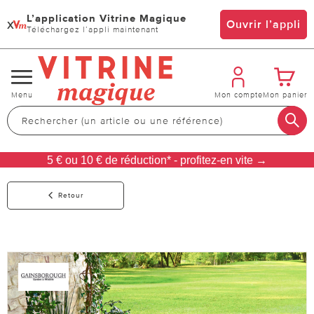
L’application Vitrine Magique
x
Ouvrir l’appli
Téléchargez l’appli maintenant
Changer
Menu
Mon compte
Mon panier
de
navigation
5 € ou 10 € de réduction* - profitez-en vite →
Retour