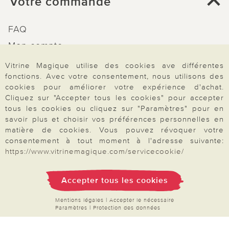
Votre commande
FAQ
Mon compte
Inscription Newsletter
Vitrine Magique utilise des cookies ave différentes
fonctions. Avec votre consentement, nous utilisons des
Demande de catalogue
cookies pour améliorer votre expérience d'achat.
Données personnelles
Cliquez sur "Accepter tous les cookies" pour accepter
tous les cookies ou cliquez sur "Paramètres" pour en
Droit de rétractation
savoir plus et choisir vos préférences personnelles en
Rétractation
matière de cookies. Vous pouvez révoquer votre
consentement à tout moment à l'adresse suivante:
https://www.vitrinemagique.com/servicecookie/
Accepter tous les cookies
Paiement & Livraison
Mentions légales
|
Accepter le nécessaire
Paramètres
|
Protection des données
À propos de nous