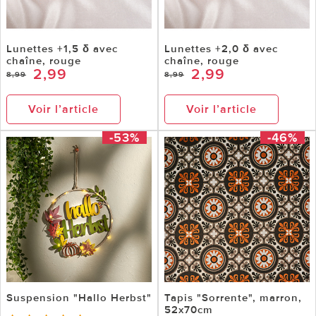
Lunettes +1,5 δ avec
Lunettes +2,0 δ avec
chaîne, rouge
chaîne, rouge
2,99
2,99
8,99
8,99
Voir l’article
Voir l’article
-53%
-46%
Suspension "Hallo Herbst"
Tapis "Sorrente", marron,
52x70cm