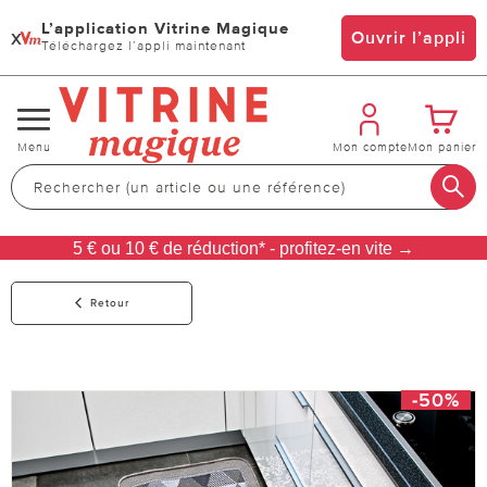
L’application Vitrine Magique
x
Ouvrir l’appli
Téléchargez l’appli maintenant
Changer
Menu
Mon compte
Mon panier
de
navigation
5 € ou 10 € de réduction* - profitez-en vite →
Retour
-50%