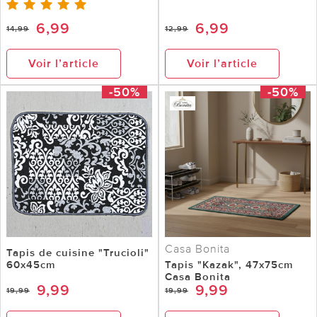
6,99
6,99
14,99
12,99
Voir l’article
Voir l’article
-50%
-50%
Casa Bonita
Tapis de cuisine "Trucioli"
60x45cm
Tapis "Kazak", 47x75cm
Casa Bonita
9,99
9,99
19,99
19,99