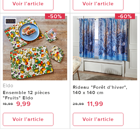
Voir l’article
Voir l’article
-50%
-60%
Eldo
Rideau "Forêt d’hiver",
Ensemble 12 pièces
140 x 140 cm
"Fruits" Eldo
9,99
11,99
19,99
29,99
Voir l’article
Voir l’article