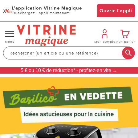
L’application Vitrine Magique
x
Ouvrir l’appli
Téléchargez l’appli maintenant
Changer
Menu
Mon compte
Mon panier
de
navigation
5 € ou 10 € de réduction* - profitez-en vite →