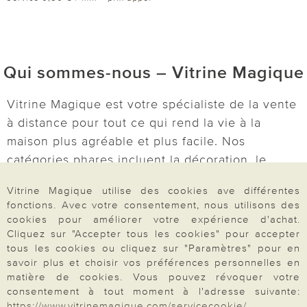
Qui sommes-nous – Vitrine Magique
Vitrine Magique est votre spécialiste de la vente
à distance pour tout ce qui rend la vie à la
maison plus agréable et plus facile. Nos
catégories phares incluent la décoration, le
En savoir plus
jardin, l’entretien, la cuisine, le bien-être et
Vitrine Magique utilise des cookies ave différentes
l’univers de la maison. Découvrez des idées
fonctions. Avec votre consentement, nous utilisons des
pratiques et astucieuses :
lampes solaires
,
cookies pour améliorer votre expérience d'achat.
décorations pour le jardin et le balcon,
Cliquez sur "Accepter tous les cookies" pour accepter
tous les cookies ou cliquez sur "Paramètres" pour en
accessoires de cuisine, boîtes de conservation,
savoir plus et choisir vos préférences personnelles en
outils pour le micro-ondes et bien d’autres
matière de cookies. Vous pouvez révoquer votre
articles du quotidien. Pour votre bien-être, nous
consentement à tout moment à l'adresse suivante:
https://www.vitrinemagique.com/servicecookie/