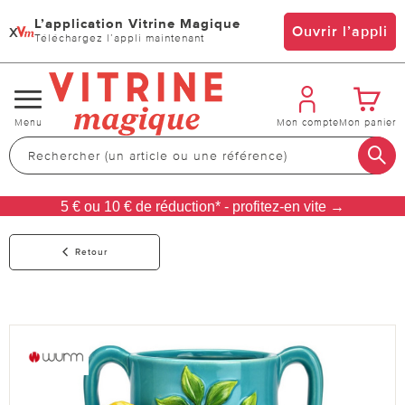
L’application Vitrine Magique
x
Ouvrir l’appli
Téléchargez l’appli maintenant
Changer
Menu
Mon compte
Mon panier
de
navigation
5 € ou 10 € de réduction* - profitez-en vite →
Retour