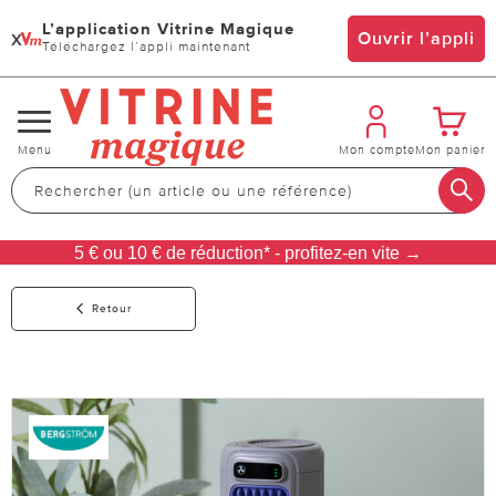
L’application Vitrine Magique
x
Ouvrir l’appli
Téléchargez l’appli maintenant
Changer
Menu
Mon compte
Mon panier
de
navigation
5 € ou 10 € de réduction* - profitez-en vite →
Retour