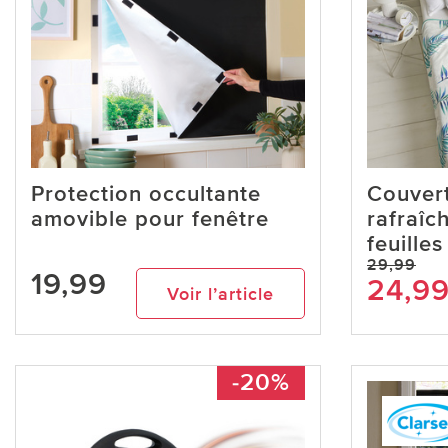
Protection occultante
Couver
amovible pour fenêtre
rafraîc
feuilles
29,99
19,99
24,9
Voir l’article
-20%