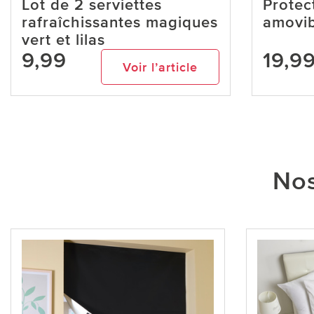
Lot de 2 serviettes
Protec
rafraîchissantes magiques
amovib
vert et lilas
9,99
19,9
Voir l’article
Nos