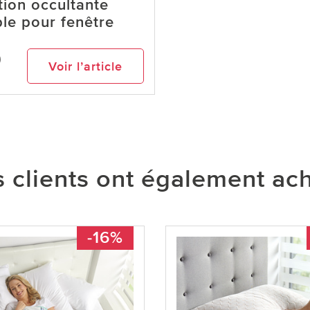
tion occultante
le pour fenêtre
9
Voir l’article
 clients ont également ac
-16%