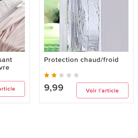
sant
Protection chaud/froid
vre
9,99
article
Voir l’article