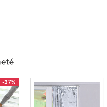
heté
-37%