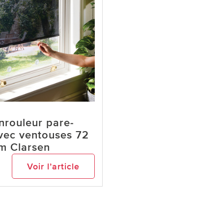
nrouleur pare-
avec ventouses 72
m Clarsen
9
Voir l’article