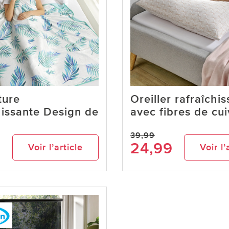
ture
Oreiller rafraîchis
hissante Design de
avec fibres de cui
39,99
9
24,99
Voir l’article
Voir l’