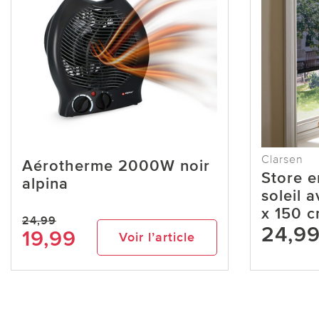
Clarsen
Aérotherme 2000W noir
Store e
alpina
soleil 
x 150 c
24,99
24,9
19,99
Voir l’article