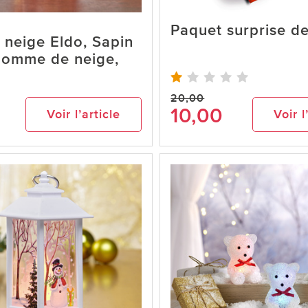
Paquet surprise d
 neige Eldo, Sapin
homme de neige,
20,00
10,00
Voir l’article
Voir l