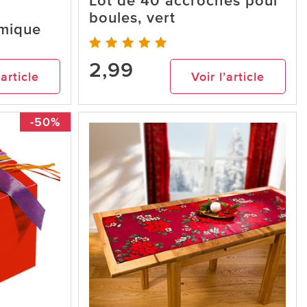
Lot de 40 accroches pour
boules, vert
amique
2,99
’article
Voir l’article
-50%