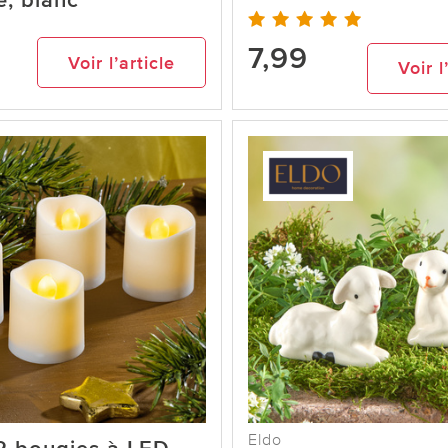
e, blanc
7,99
Voir l’article
Voir l
Eldo