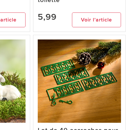
toilette
5,99
’article
Voir l’article