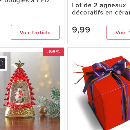
2 bougies à LED
Lot de 2 agneaux
décoratifs en cér
9,99
Voir l’article
Voir l
-66%