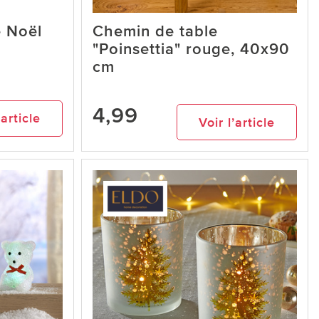
e Noël
Chemin de table
"Poinsettia" rouge, 40x90
cm
4,99
’article
Voir l’article