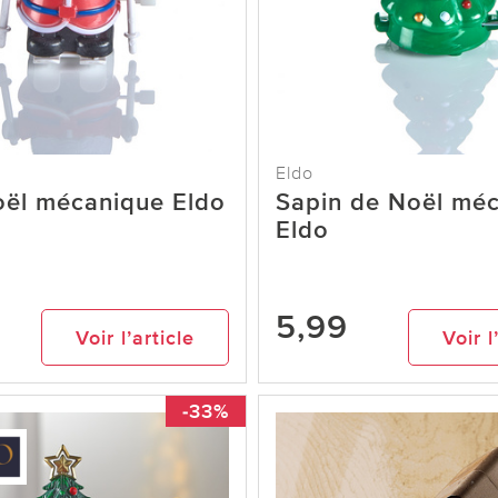
Eldo
oël mécanique Eldo
Sapin de Noël mé
Eldo
5,99
Voir l’article
Voir l
-33%