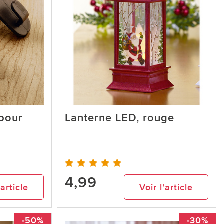
 pour
Lanterne LED, rouge
4,99
’article
Voir l’article
-50%
-30%