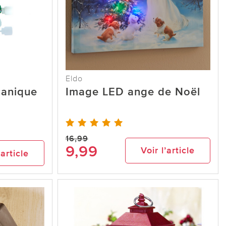
Eldo
canique
Image LED ange de Noël
16,99
9,99
Voir l’article
’article