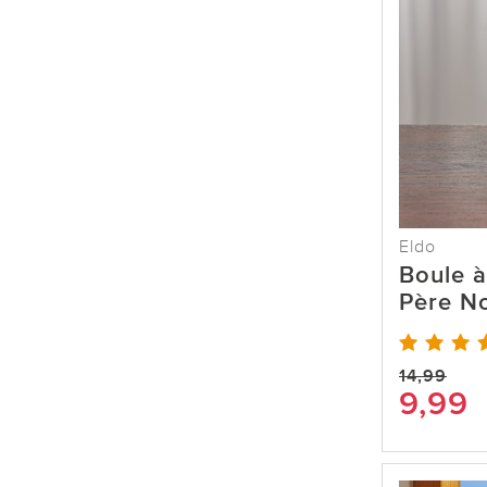
Eldo
Boule à
Père No
14,99
9,99