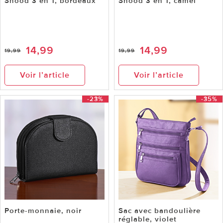
Snood 3 en 1, bordeaux
Snood 3 en 1, camel
14,99
14,99
19,99
19,99
Voir l’article
Voir l’article
-23%
-35%
Porte-monnaie, noir
Sac avec bandoulière
réglable, violet