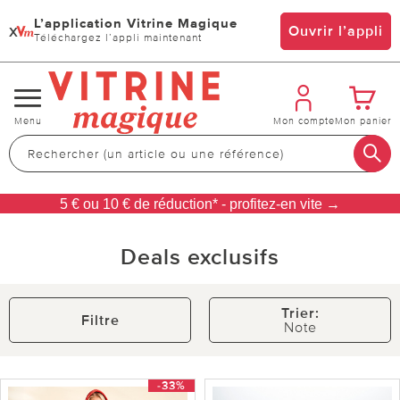
L’application Vitrine Magique
x
Ouvrir l’appli
Téléchargez l’appli maintenant
Changer
Menu
Mon compte
Mon panier
de
navigation
5 € ou 10 € de réduction* - profitez-en vite →
Deals exclusifs
Trier:
Filtre
Note
-33%