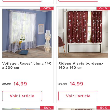
-50%
-50%
Voilage „Roses“ blanc 140
Rideau Vlavia bordeaux
x 230 cm
140 x 140 cm
14,99
14,99
29,99
29,99
Voir l’article
Voir l’article
-50%
-50%