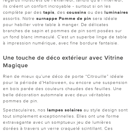
regards indiscrets de l'extérieur, tandis qu'à l'intérieur,
ils créent un confort incroyable - surtout si on les
complète par des
tapis
, des
coussins
ou des
luminaires
assortis. Notre
surnappe Pomme de pin
sera idéale
pour habiller votre table à manger. De délicates
branches de sapin et pommes de pin sont posées sur
un fond blanc immaculé. C’est un superbe linge de table
à impression numérique, avec fine bordure fantaisie.
Une touche de déco extérieur avec Vitrine
Magique
Rien de mieux qu’une déco de porte “Citrouille” idéale
pour la période d’Halloween, ou encore une suspension
en bois parée des couleurs chaudes des feuilles. Une
belle décoration automnale avec deux véritables
pommes de pin.
Spectaculaires, nos
lampes solaires
au style design sont
tout simplement exceptionnelles. Elles ont une forme
extravagante avec un somptueux jeu de lumières
dorées à travers un verre craquelé scintillant. Ces