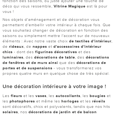
fonction des saisons, ou juste ajouter une touche de
déco qui vous ressemble,
Vitrine Magique
est là pour
vous !
Nos objets d'aménagement et de décoration vous
permettent d'embellir votre intérieur à chaque fois. Que
vous souhaitez changer de décoration en fonction des
saisons ou simplement mettre l'accent sur de nouveaux
éléments : Avec notre vaste choix
de textiles d'intérieur
,
de
rideaux
, de
nappes
et
d'accessoires d'intérieur
chics
- dont des
figurines décoratives
et des
luminaires
, des
décorations de table
, des
décorations
de fenêtres et de murs ainsi
que des
décorations de
portes et de suspensions
- vous transformerez vos
propres quatre murs en quelque chose de très spécial.
Une décoration intérieure à votre image !
Les
fleurs
et les
vases
, les
autocollants
, les
bougies
et
les
photophores
et même les
horloges
et les
réveils
sont décoratifs, chics et polyvalents, tandis que nos hits
solaires
, nos
décorations de jardin et de balcon