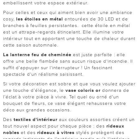
embellissent votre espace extérieur.
Pour celles et ceux qui aiment bien avoir une ambiance
cosy,
les étoiles en métal
entourées de 30 LED et de
branches à feuilles persistantes. cette étoile en métal
est un attrape-regards étincelant. Elle illumine votre
intérieur tout en apportant une touche de chaleur durant
cette saison automnale.
La lanterne feu de cheminée
est juste parfaite : elle
offre une belle flambée sans aucun risque d‘incendie. Il
suffit d‘appuyer sur l‘interrupteur ! Un fascinant
spectacle d‘un réalisme saisissant.
Si votre décoration est sobre et que vous voulez ajouter
une touche d’élégance, le
vase coloris or
donnera de
l’éclat à votre pièce à vivre. Tel quel ou orné d'un
bouquet de fleurs, ce vase élégant rehaussera votre
déco aux grandes occasions.
Des
textiles d'intérieur
aux couleurs assorties créent un
tout nouvel aspect pour chaque pièce : des
rideaux
nobles
et des
rideaux à vitres
stylés protègent des