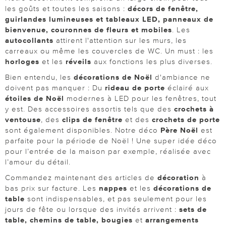
les goûts et toutes les saisons :
décors de fenêtre,
guirlandes lumineuses et tableaux LED, panneaux de
bienvenue, couronnes de fleurs et mobiles
. Les
autocollants
attirent l'attention sur les murs, les
carreaux ou même les couvercles de WC. Un must : les
horloges
et les
réveils
aux fonctions les plus diverses.
Bien entendu, les
décorations de Noël
d'ambiance ne
doivent pas manquer : Du
rideau de porte
éclairé aux
étoiles de Noël
modernes à LED pour les fenêtres, tout
y est. Des accessoires assortis tels que des
crochets à
ventouse
, des
clips de fenêtre
et des
crochets de porte
sont également disponibles. Notre déco
Père Noël
est
parfaite pour la période de Noël ! Une super idée déco
pour l’entrée de la maison par exemple, réalisée avec
l’amour du détail.
Commandez maintenant des articles de
décoration
à
bas prix sur facture. Les
nappes
et les
décorations de
table
sont indispensables, et pas seulement pour les
jours de fête ou lorsque des invités arrivent :
sets de
table, chemins de table, bougies
et
arrangements