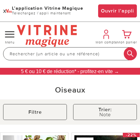
L’application Vitrine Magique
x
Ouvrir l’appli
Téléchargez l’appli maintenant
Changer
Menu
Mon compte
Mon panier
de
navigation
5 € ou 10 € de réduction* - profitez-en vite →
Oiseaux
Trier:
Filtre
Note
-22%