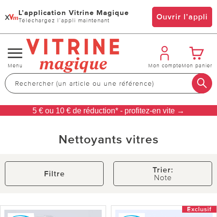
L’application Vitrine Magique
x
Ouvrir l’appli
Téléchargez l’appli maintenant
Changer
Menu
Mon compte
Mon panier
de
navigation
5 € ou 10 € de réduction* - profitez-en vite →
Nettoyants vitres
Trier:
Filtre
Note
Exclusif