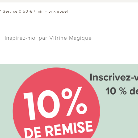
* Service 0,50 € / min + prix appel
Inspirez-moi par Vitrine Magique