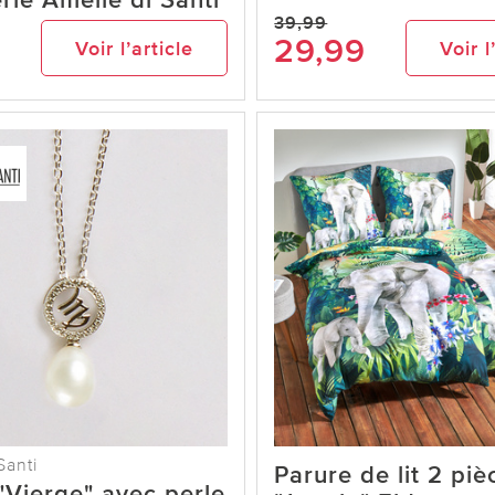
rle Amélie di Santi
39,99
29,99
Voir l’article
Voir l
Santi
Parure de lit 2 piè
 "Vierge" avec perle