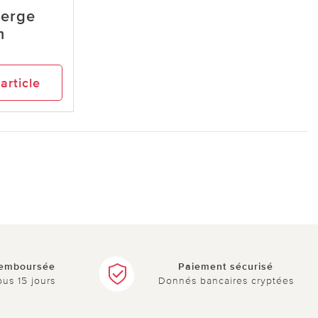
ierge
m
’article
remboursée
Paiement sécurisé
ous 15 jours
Donnés bancaires cryptées