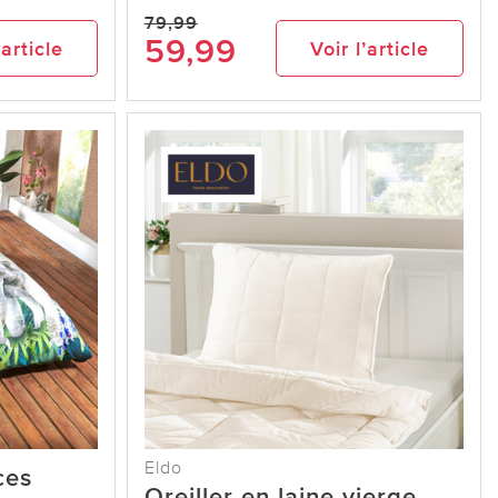
79,99
59,99
’article
Voir l’article
Eldo
ces
Oreiller en laine vierge