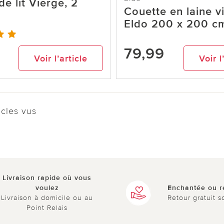
de lit Vierge, 2
Couette en laine v
Eldo 200 x 200 c
9
79,99
Voir l’article
Voir l
cles vus
Livraison rapide où vous
voulez
Enchantée ou 
Livraison à domicile ou au
Retour gratuit s
Point Relais