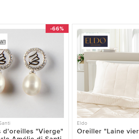
-66%
Santi
Eldo
 d'oreilles "Vierge"
Oreiller "Laine vie