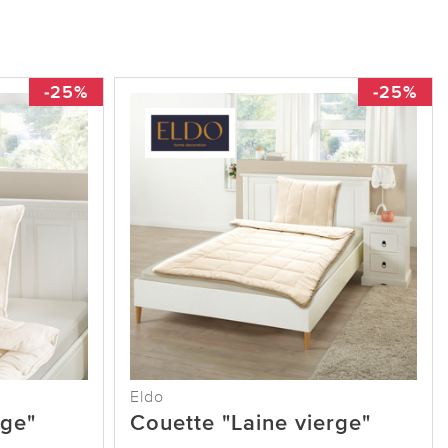
-25%
-25%
Eldo
rge"
Couette "Laine vierge"