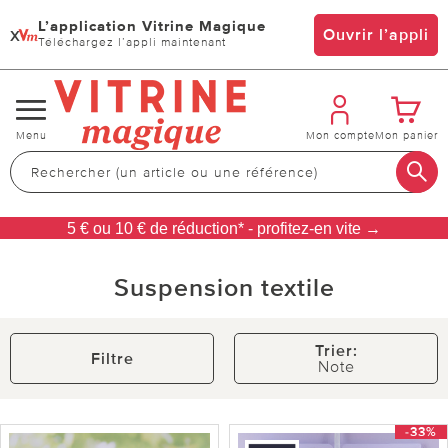
L’application Vitrine Magique
x
Ouvrir l’appli
Téléchargez l’appli maintenant
Changer
Menu
Mon compte
Mon panier
de
navigation
5 € ou 10 € de réduction* - profitez-en vite →
Suspension textile
Trier:
Filtre
Note
-33%