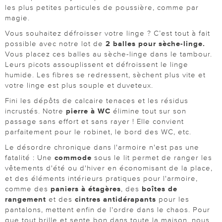
les plus petites particules de poussière, comme par
magie.
Vous souhaitez défroisser votre linge ? C’est tout à fait
possible avec notre lot de
2 balles pour sèche-linge.
Vous placez ces balles au sèche-linge dans le tambour.
Leurs picots assouplissent et défroissent le linge
humide. Les fibres se redressent, sèchent plus vite et
votre linge est plus souple et duveteux.
Fini les dépôts de calcaire tenaces et les résidus
incrustés. Notre
pierre à WC
élimine tout sur son
passage sans effort et sans rayer ! Elle convient
parfaitement pour le robinet, le bord des WC, etc.
Le désordre chronique dans l'armoire n'est pas une
fatalité : Une
commode
sous le lit permet de ranger les
vêtements d'été ou d'hiver en économisant de la place,
et des éléments intérieurs pratiques pour l'armoire,
comme des
paniers à étagères
, des
boîtes de
rangement
et des
cintres antidérapants
pour les
pantalons, mettent enfin de l'ordre dans le chaos. Pour
que tout brille et sente bon dans toute la maison, nous