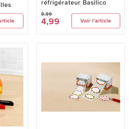
réfrigérateur Basilico
illes
9,99
4,99
article
Voir l’article