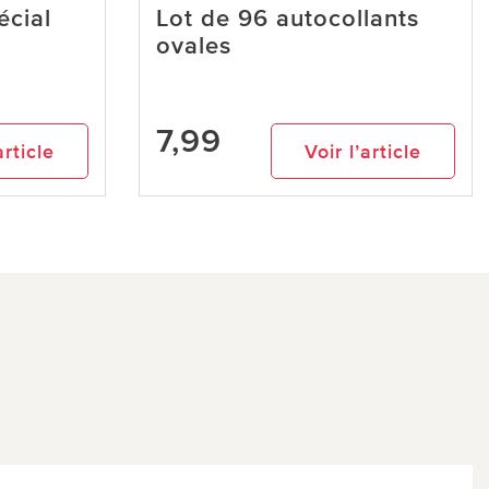
écial
Lot de 96 autocollants
ovales
7,99
article
Voir l’article