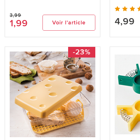
3,99
4,99
1,99
Voir l’article
-23%