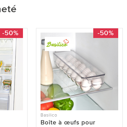
heté
-50%
-50%
Basilico
Boîte à œufs pour