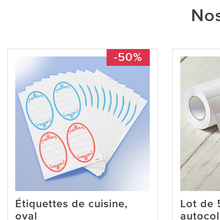
Nos
-50%
Étiquettes de cuisine,
Lot de 
oval
autocol