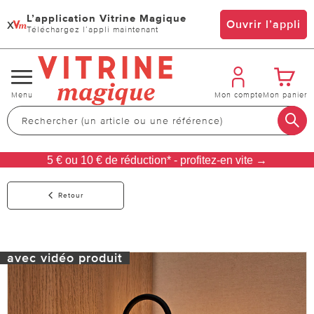
L’application Vitrine Magique
x
Ouvrir l’appli
Téléchargez l’appli maintenant
Changer
Menu
Mon compte
Mon panier
de
navigation
5 € ou 10 € de réduction* - profitez-en vite →
Retour
avec vidéo produit