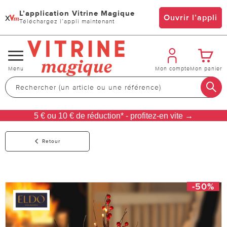
L’application Vitrine Magique
x
Ouvrir l’appli
Téléchargez l’appli maintenant
Changer
Menu
Mon compte
Mon panier
de
navigation
5 € ou 10 € de réduction* - profitez-en vite →
Retour
-50%