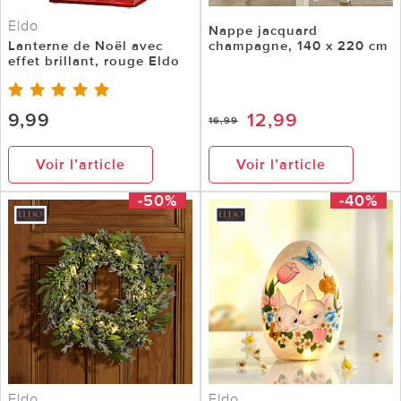
Eldo
Nappe jacquard
Lanterne de Noël avec
champagne, 140 x 220 cm
effet brillant, rouge Eldo
9,99
12,99
16,99
Voir l’article
Voir l’article
-50%
-40%
Eldo
Eldo