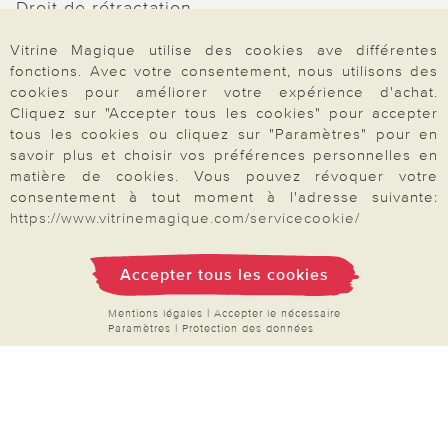
Droit de rétractation
Rétractation
Vitrine Magique utilise des cookies ave différentes
fonctions. Avec votre consentement, nous utilisons des
cookies pour améliorer votre expérience d'achat.
Cliquez sur "Accepter tous les cookies" pour accepter
tous les cookies ou cliquez sur "Paramètres" pour en
Paiement & Livraison
savoir plus et choisir vos préférences personnelles en
matière de cookies. Vous pouvez révoquer votre
consentement à tout moment à l'adresse suivante:
https://www.vitrinemagique.com/servicecookie/
À propos de nous
Accepter tous les cookies
Besoin d'aide?
Mentions légales
|
Accepter le nécessaire
Paramètres
|
Protection des données
Mentions légales
|
CGV
|
Données & liberté
|
Vie privée & cookies
Prix en Euro, TVA légale incluse
©2026 Vitrine Magique