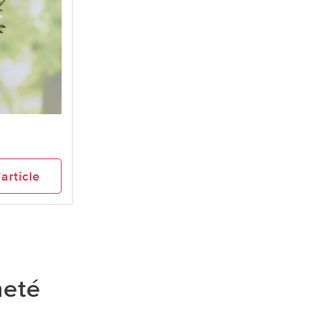
e
’article
heté