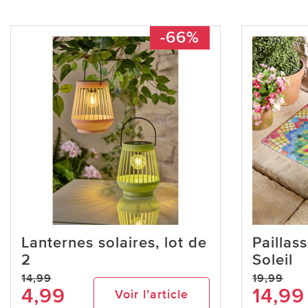
-66%
Lanternes solaires, lot de
Paillas
2
Soleil
14,99
19,99
4,99
14,99
Voir l’article