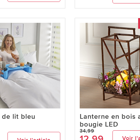
 de lit bleu
Lanterne en bois 
bougie LED
34,99
12,99
Voir l’
Voir l’article