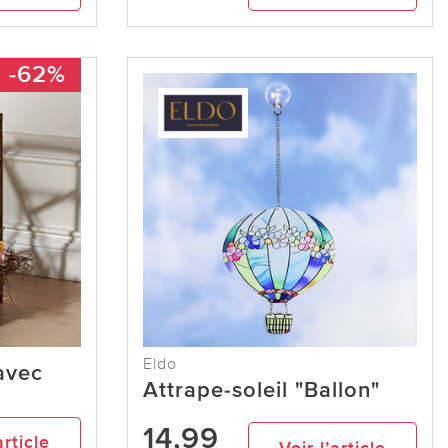
-62%
Eldo
avec
Attrape-soleil "Ballon"
14,99
article
Voir l’article