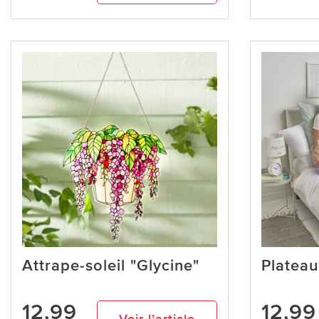
Attrape-soleil "Glycine"
Plateau
12,99
12,99
Voir l’article