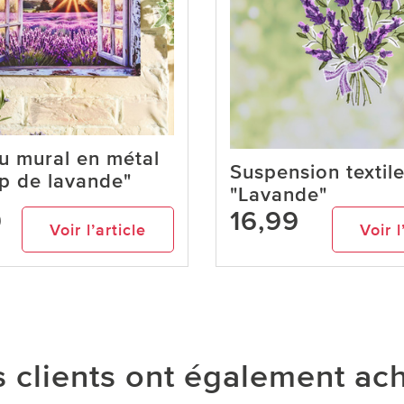
u mural en métal
Suspension textil
 de lavande"
"Lavande"
9
16,99
Voir l’article
Voir l
 clients ont également ac