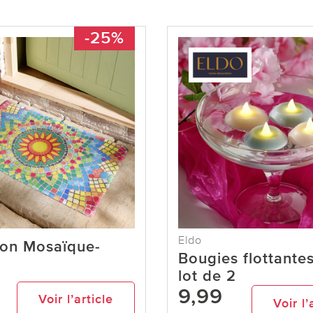
-25%
Eldo
son Mosaïque-
Bougies flottante
lot de 2
9,99
Voir l’article
Voir l’