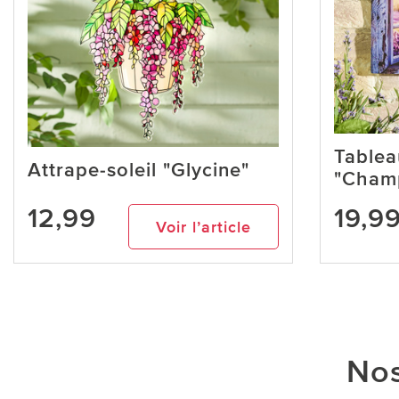
Tablea
Attrape-soleil "Glycine"
"Champ
12,99
19,9
Voir l’article
Nos