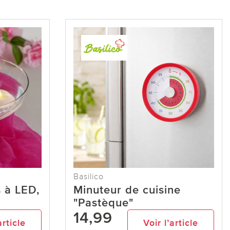
Basilico
s à LED,
Minuteur de cuisine
"Pastèque"
14,99
article
Voir l’article