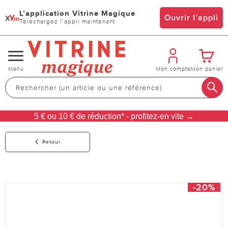
L’application Vitrine Magique
x
Ouvrir l’appli
Téléchargez l’appli maintenant
Changer
Menu
Mon compte
Mon panier
de
navigation
5 € ou 10 € de réduction* - profitez-en vite →
Retour
-20%