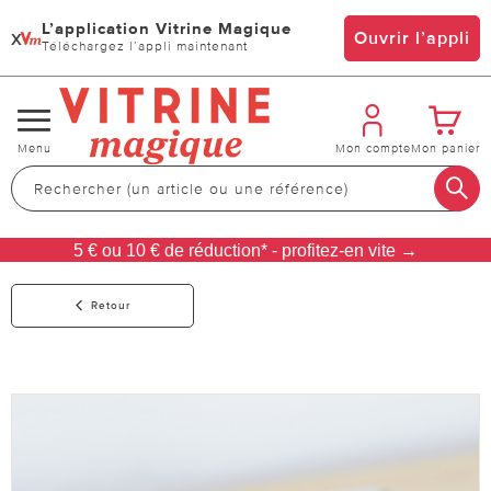
L’application Vitrine Magique
x
Ouvrir l’appli
Téléchargez l’appli maintenant
Changer
Menu
Mon compte
Mon panier
de
navigation
5 € ou 10 € de réduction* - profitez-en vite →
Retour