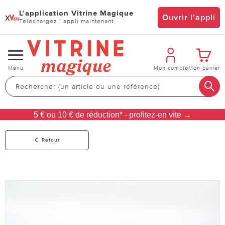
L’application Vitrine Magique
x
Ouvrir l’appli
Téléchargez l’appli maintenant
Changer
Menu
Mon compte
Mon panier
de
navigation
5 € ou 10 € de réduction* - profitez-en vite →
Retour