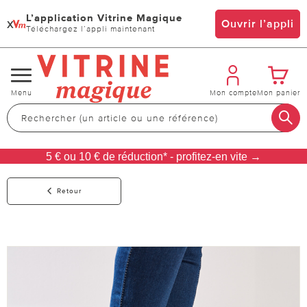
L’application Vitrine Magique
x
Ouvrir l’appli
Téléchargez l’appli maintenant
Changer
Menu
Mon compte
Mon panier
de
navigation
5 € ou 10 € de réduction* - profitez-en vite →
Retour