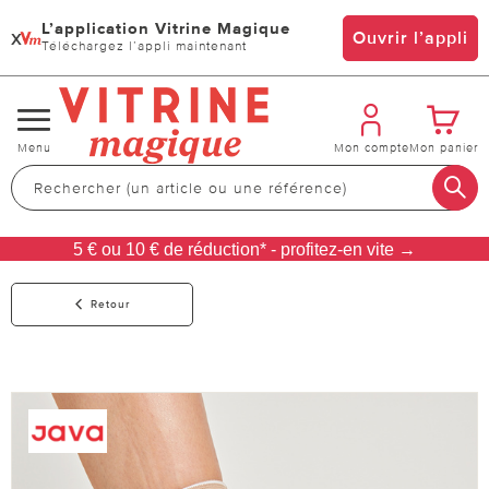
L’application Vitrine Magique
x
Ouvrir l’appli
Téléchargez l’appli maintenant
Changer
Menu
Mon compte
Mon panier
de
navigation
5 € ou 10 € de réduction* - profitez-en vite →
Retour