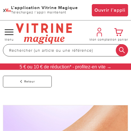
L’application Vitrine Magique
x
Ouvrir l’appli
Téléchargez l’appli maintenant
Changer
Menu
Mon compte
Mon panier
de
navigation
5 € ou 10 € de réduction* - profitez-en vite →
Retour