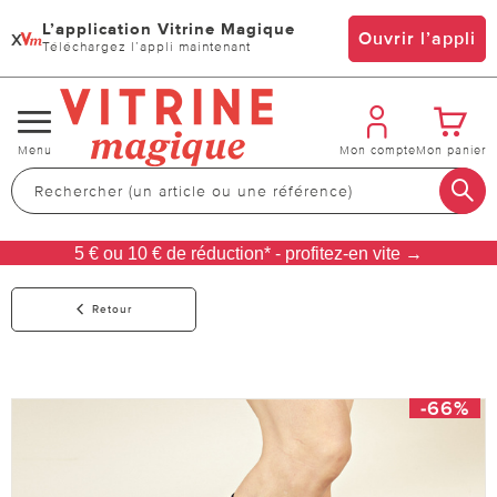
L’application Vitrine Magique
x
Ouvrir l’appli
Téléchargez l’appli maintenant
Changer
Menu
Mon compte
Mon panier
de
navigation
5 € ou 10 € de réduction* - profitez-en vite →
Retour
-66%