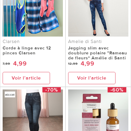
Clarsen
Amelie di Santi
Corde à linge avec 12
Jegging slim avec
pinces Clarsen
doublure polaire "Rameau
de fleurs“ Amélie di Santi
4,99
4,99
7,99
12,99
Voir l’article
Voir l’article
-70%
-60%