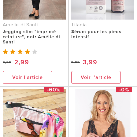
Amelie di Santi
Titania
Jegging slim "imprimé
Sérum pour les pieds
ceinture", noir Amélie di
intensif
Santi
2,99
3,99
9,99
9,99
Voir l’article
Voir l’article
-60%
-0%