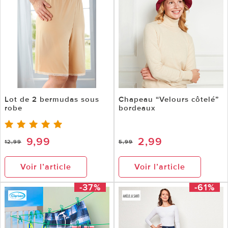
Lot de 2 bermudas sous
Chapeau “Velours côtelé”
robe
bordeaux
9,99
2,99
12,99
5,99
Voir l’article
Voir l’article
-37%
-61%